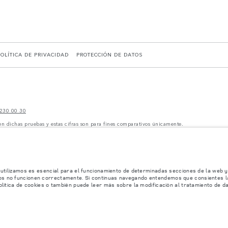
POLÍTICA DE PRIVACIDAD
PROTECCIÓN DE DATOS
230 00 30
en dichas pruebas y estas cifras son para fines comparativos únicamente.
y pueden no reflejar la disponibilidad del mercado. Para obtener más información consult
miconductores está afectando actualmente la producción de ciertos equipamientos, la disp
no reflejar completamente las especificaciones disponibles de equipamientos, opcionales, 
les de nuestros vehículos y que no realicen un pedido basándose únicamente en las especif
ificaciones, el diseño y la producción de sus vehículos, piezas y accesorios, por lo que
 utilizamos es esencial para el funcionamiento de determinadas secciones de la web y 
mación, las especificaciones, los motores y los colores que aparecen en esta página web se
os no funcionen correctamente. Si continuas navegando entendemos que consientes la 
 con equipamiento opcional y accesorios originales que pueden no estar disponibles en to
olítica de cookies o también puede leer más sobre la modificación al tratamiento de d
os y otros elementos instalados después del punto de fabricación afectarán la carga útil. 
carga útil.