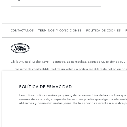
CONTÁCTANOS
TÉRMINOS Y CONDICIONES
POLÍTICA DE COOKIES
Chile Av. Raúl Labbé 12981, Santiago, Lo Barnechea, Santiago CL Teléfono :
600 
El consumo de combustible real de un vehículo podría ser diferente del obtenido 
*Las imágenes y especificaciones mostradas son de carácter meramente ilustrativo 
Nota importante sobre imágenes y especificaciones.
La escasez global de se
dinámica y como resultado de ella, el uso de fotografías en este sitio web puede 
POLÍTICA DE PRIVACIDAD
distribuidor de su preferencia, quien podrá dar a conocer las restricciones actua
Jaguar Land Rover Limited busca constantemente nuevas formas de mejorar las espec
Land Rover utiliza cookies propias y de terceros. Una de las cookies que
modelo, algunas funciones serán opcionales o vendrán incluidas de serie. La infor
cookies de esta web, aunque de hacerlo es posible que algunos element
mercado y pueden ser modificados sin previo aviso. Algunos vehículos se muestran
utilizamos y cómo eliminarlas, consulta la sección referente a nuestra p
disponibilidad y precios.
Los pesos indicados reflejan la especificación estándar del vehículo. Los accesori
excedan al cargar el vehículo con accesorios, ocupantes, fluidos y combustibles, y 