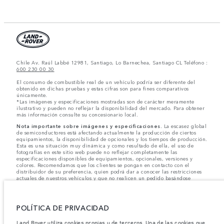
Chile Av. Raúl Labbé 12981, Santiago, Lo Barnechea, Santiago CL Teléfono :
600 230 00 30
El consumo de combustible real de un vehículo podría ser diferente del
obtenido en dichas pruebas y estas cifras son para fines comparativos
únicamente.
*Las imágenes y especificaciones mostradas son de carácter meramente
ilustrativo y pueden no reflejar la disponibilidad del mercado. Para obtener
más información consulte su concesionario local.
Nota importante sobre imágenes y especificaciones.
La escasez global
de semiconductores está afectando actualmente la producción de ciertos
equipamientos, la disponibilidad de opcionales y los tiempos de producción.
Esta es una situación muy dinámica y como resultado de ella, el uso de
fotografías en este sitio web puede no reflejar completamente las
especificaciones disponibles de equipamientos, opcionales, versiones y
colores. Recomendamos que los clientes se pongan en contacto con el
distribuidor de su preferencia, quien podrá dar a conocer las restricciones
actuales de nuestros vehículos y que no realicen un pedido basándose
únicamente en las especificaciones e imágenes mostradas en este sitio web.
Jaguar Land Rover Limited busca constantemente nuevas formas de mejorar
las especificaciones, el diseño y la producción de sus vehículos, piezas y
POLÍTICA DE PRIVACIDAD
accesorios, por lo que se producen modificaciones de forma continua y sin
previo aviso. Según el modelo, algunas funciones serán opcionales o
Land Rover utiliza cookies propias y de terceros. Una de las cookies que
vendrán incluidas de serie. La información, las especificaciones, los motores