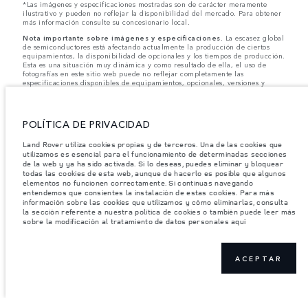
*Las imágenes y especificaciones mostradas son de carácter meramente
ilustrativo y pueden no reflejar la disponibilidad del mercado. Para obtener
más información consulte su concesionario local.
Nota importante sobre imágenes y especificaciones.
La escasez global
de semiconductores está afectando actualmente la producción de ciertos
equipamientos, la disponibilidad de opcionales y los tiempos de producción.
Esta es una situación muy dinámica y como resultado de ella, el uso de
fotografías en este sitio web puede no reflejar completamente las
especificaciones disponibles de equipamientos, opcionales, versiones y
colores. Recomendamos que los clientes se pongan en contacto con el
distribuidor de su preferencia, quien podrá dar a conocer las restricciones
actuales de nuestros vehículos y que no realicen un pedido basándose
únicamente en las especificaciones e imágenes mostradas en este sitio web.
POLÍTICA DE PRIVACIDAD
Jaguar Land Rover Limited busca constantemente nuevas formas de mejorar
Land Rover utiliza cookies propias y de terceros. Una de las cookies que
las especificaciones, el diseño y la producción de sus vehículos, piezas y
utilizamos es esencial para el funcionamiento de determinadas secciones
accesorios, por lo que se producen modificaciones de forma continua y sin
de la web y ya ha sido activada. Si lo deseas, puedes eliminar y bloquear
previo aviso. Según el modelo, algunas funciones serán opcionales o
vendrán incluidas de serie. La información, las especificaciones, los motores
todas las cookies de esta web, aunque de hacerlo es posible que algunos
y los colores que aparecen en esta página web se basan en las
elementos no funcionen correctamente. Si continuas navegando
especificaciones europeas. Estos pueden variar en función del mercado y
entendemos que consientes la instalación de estas cookies. Para más
pueden ser modificados sin previo aviso. Algunos vehículos se muestran con
información sobre las cookies que utilizamos y cómo eliminarlas, consulta
equipamiento opcional y accesorios originales que pueden no estar
la sección referente a nuestra política de cookies o también puede leer más
disponibles en todos los mercados. Ponte en contacto con tu concesionario
sobre la modificación al tratamiento de datos personales aquí
local para consultar disponibilidad y precios.
Los pesos indicados reflejan la especificación estándar del vehículo. Los
ACEPTAR
accesorios y otros elementos instalados después del punto de fabricación
afectarán la carga útil. Asegúrese de que el Peso Bruto del Vehículo y las
Cargas Máximas por Eje no se excedan al cargar el vehículo con accesorios,
ocupantes, fluidos y combustibles, y carga útil.