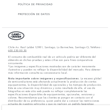
POLÍTICA DE PRIVACIDAD
PROTECCIÓN DE DATOS
Chile Av. Raúl Labbé 12981, Santiago, Lo Barnechea, Santiago CL Teléfono :
600 230 00 30
El consumo de combustible real de un vehículo podría ser diferente del
obtenido en dichas pruebas y estas cifras son para fines comparativos
únicamente.
*Las imágenes y especificaciones mostradas son de carácter meramente
ilustrativo y pueden no reflejar la disponibilidad del mercado. Para obtener
más información consulte su concesionario local.
Nota importante sobre imágenes y especificaciones.
La escasez global
de semiconductores está afectando actualmente la producción de ciertos
equipamientos, la disponibilidad de opcionales y los tiempos de producción.
Esta es una situación muy dinámica y como resultado de ella, el uso de
fotografías en este sitio web puede no reflejar completamente las
especificaciones disponibles de equipamientos, opcionales, versiones y
colores. Recomendamos que los clientes se pongan en contacto con el
distribuidor de su preferencia, quien podrá dar a conocer las restricciones
actuales de nuestros vehículos y que no realicen un pedido basándose
únicamente en las especificaciones e imágenes mostradas en este sitio web.