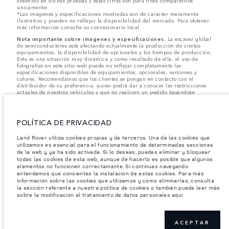
obtenido en dichas pruebas y estas cifras son para fines comparativos
únicamente.
*Las imágenes y especificaciones mostradas son de carácter meramente
ilustrativo y pueden no reflejar la disponibilidad del mercado. Para obtener
más información consulte su concesionario local.
Nota importante sobre imágenes y especificaciones.
La escasez global
de semiconductores está afectando actualmente la producción de ciertos
equipamientos, la disponibilidad de opcionales y los tiempos de producción.
Esta es una situación muy dinámica y como resultado de ella, el uso de
fotografías en este sitio web puede no reflejar completamente las
especificaciones disponibles de equipamientos, opcionales, versiones y
colores. Recomendamos que los clientes se pongan en contacto con el
distribuidor de su preferencia, quien podrá dar a conocer las restricciones
actuales de nuestros vehículos y que no realicen un pedido basándose
únicamente en las especificaciones e imágenes mostradas en este sitio web.
Jaguar Land Rover Limited busca constantemente nuevas formas de mejorar
las especificaciones, el diseño y la producción de sus vehículos, piezas y
POLÍTICA DE PRIVACIDAD
accesorios, por lo que se producen modificaciones de forma continua y sin
previo aviso. Según el modelo, algunas funciones serán opcionales o
Land Rover utiliza cookies propias y de terceros. Una de las cookies que
vendrán incluidas de serie. La información, las especificaciones, los motores
utilizamos es esencial para el funcionamiento de determinadas secciones
y los colores que aparecen en esta página web se basan en las
de la web y ya ha sido activada. Si lo deseas, puedes eliminar y bloquear
especificaciones europeas. Estos pueden variar en función del mercado y
todas las cookies de esta web, aunque de hacerlo es posible que algunos
pueden ser modificados sin previo aviso. Algunos vehículos se muestran con
equipamiento opcional y accesorios originales que pueden no estar
elementos no funcionen correctamente. Si continuas navegando
disponibles en todos los mercados. Ponte en contacto con tu concesionario
entendemos que consientes la instalación de estas cookies. Para más
local para consultar disponibilidad y precios.
información sobre las cookies que utilizamos y cómo eliminarlas, consulta
la sección referente a nuestra política de cookies o también puede leer más
sobre la modificación al tratamiento de datos personales aquí
Los pesos indicados reflejan la especificación estándar del vehículo. Los
accesorios y otros elementos instalados después del punto de fabricación
afectarán la carga útil. Asegúrese de que el Peso Bruto del Vehículo y las
Cargas Máximas por Eje no se excedan al cargar el vehículo con accesorios,
ACEPTAR
ocupantes, fluidos y combustibles, y carga útil.