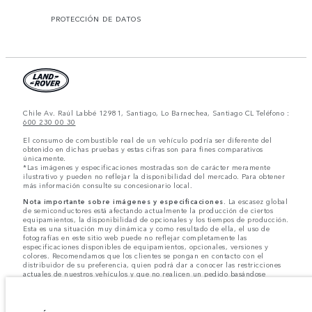
PROTECCIÓN DE DATOS
Chile Av. Raúl Labbé 12981, Santiago, Lo Barnechea, Santiago CL Teléfono :
600 230 00 30
El consumo de combustible real de un vehículo podría ser diferente del
obtenido en dichas pruebas y estas cifras son para fines comparativos
únicamente.
*Las imágenes y especificaciones mostradas son de carácter meramente
ilustrativo y pueden no reflejar la disponibilidad del mercado. Para obtener
más información consulte su concesionario local.
Nota importante sobre imágenes y especificaciones.
La escasez global
de semiconductores está afectando actualmente la producción de ciertos
equipamientos, la disponibilidad de opcionales y los tiempos de producción.
Esta es una situación muy dinámica y como resultado de ella, el uso de
fotografías en este sitio web puede no reflejar completamente las
especificaciones disponibles de equipamientos, opcionales, versiones y
colores. Recomendamos que los clientes se pongan en contacto con el
distribuidor de su preferencia, quien podrá dar a conocer las restricciones
actuales de nuestros vehículos y que no realicen un pedido basándose
únicamente en las especificaciones e imágenes mostradas en este sitio web.
Jaguar Land Rover Limited busca constantemente nuevas formas de mejorar
las especificaciones, el diseño y la producción de sus vehículos, piezas y