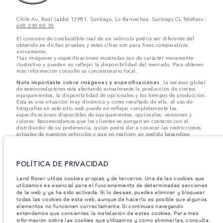
Chile Av. Raúl Labbé 12981, Santiago, Lo Barnechea, Santiago CL Teléfono :
600 230 00 30
El consumo de combustible real de un vehículo podría ser diferente del
obtenido en dichas pruebas y estas cifras son para fines comparativos
únicamente.
*Las imágenes y especificaciones mostradas son de carácter meramente
ilustrativo y pueden no reflejar la disponibilidad del mercado. Para obtener
más información consulte su concesionario local.
Nota importante sobre imágenes y especificaciones.
La escasez global
de semiconductores está afectando actualmente la producción de ciertos
equipamientos, la disponibilidad de opcionales y los tiempos de producción.
Esta es una situación muy dinámica y como resultado de ella, el uso de
fotografías en este sitio web puede no reflejar completamente las
especificaciones disponibles de equipamientos, opcionales, versiones y
colores. Recomendamos que los clientes se pongan en contacto con el
distribuidor de su preferencia, quien podrá dar a conocer las restricciones
actuales de nuestros vehículos y que no realicen un pedido basándose
únicamente en las especificaciones e imágenes mostradas en este sitio web.
Jaguar Land Rover Limited busca constantemente nuevas formas de mejorar
las especificaciones, el diseño y la producción de sus vehículos, piezas y
POLÍTICA DE PRIVACIDAD
accesorios, por lo que se producen modificaciones de forma continua y sin
previo aviso. Según el modelo, algunas funciones serán opcionales o
Land Rover utiliza cookies propias y de terceros. Una de las cookies que
vendrán incluidas de serie. La información, las especificaciones, los motores
utilizamos es esencial para el funcionamiento de determinadas secciones
y los colores que aparecen en esta página web se basan en las
de la web y ya ha sido activada. Si lo deseas, puedes eliminar y bloquear
especificaciones europeas. Estos pueden variar en función del mercado y
pueden ser modificados sin previo aviso. Algunos vehículos se muestran con
todas las cookies de esta web, aunque de hacerlo es posible que algunos
equipamiento opcional y accesorios originales que pueden no estar
elementos no funcionen correctamente. Si continuas navegando
disponibles en todos los mercados. Ponte en contacto con tu concesionario
entendemos que consientes la instalación de estas cookies. Para más
local para consultar disponibilidad y precios.
información sobre las cookies que utilizamos y cómo eliminarlas, consulta