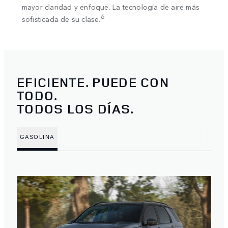
opció
mayor claridad y enfoque. La tecnología de aire más
era y
plan 
6
sofisticada de su clase.
Andro
EFICIENTE. PUEDE CON
TODO.
TODOS LOS DÍAS.
GASOLINA