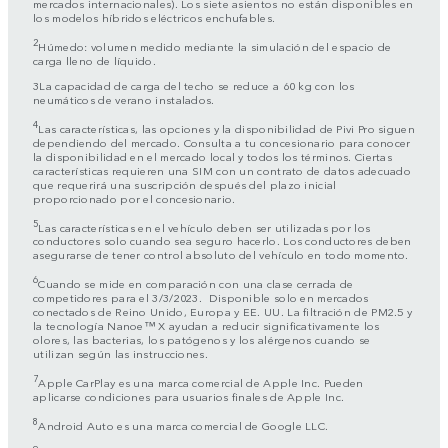
mercados internacionales). Los siete asientos no están disponibles en
los modelos híbridos eléctricos enchufables.
2
Húmedo: volumen medido mediante la simulación del espacio de
carga lleno de líquido.
3La capacidad de carga del techo se reduce a 60 kg con los
neumáticos de verano instalados.
4
Las características, las opciones y la disponibilidad de Pivi Pro siguen
dependiendo del mercado. Consulta a tu concesionario para conocer
la disponibilidad en el mercado local y todos los términos. Ciertas
características requieren una SIM con un contrato de datos adecuado
que requerirá una suscripción después del plazo inicial
proporcionado por el concesionario.
5
Las características en el vehículo deben ser utilizadas por los
conductores solo cuando sea seguro hacerlo. Los conductores deben
asegurarse de tener control absoluto del vehículo en todo momento.
6
Cuando se mide en comparación con una clase cerrada de
competidores para el 3/3/2023. Disponible solo en mercados
conectados de Reino Unido, Europa y EE. UU. La filtración de PM2.5 y
la tecnología Nanoe™ X ayudan a reducir significativamente los
olores, las bacterias, los patógenos y los alérgenos cuando se
utilizan según las instrucciones.
7
Apple CarPlay es una marca comercial de Apple Inc. Pueden
aplicarse condiciones para usuarios finales de Apple Inc.
8
Android Auto es una marca comercial de Google LLC.