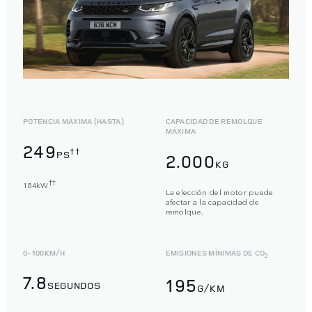
POTENCIA MÁXIMA (HASTA)
CAPACIDAD DE REMOLQUE
MÁXIMA
249
††
PS
2.000
KG
††
184kW
La elección del motor puede
afectar a la capacidad de
remolque.
0-100KM/H
EMISIONES MÍNIMAS DE CO
2
7.8
195
SEGUNDOS
G/KM