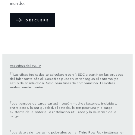
mundo.
DESCUBRE
Ver cifras del WLTP
††
Las cifras indicadas se calcularon con NEDC a partir de las pruebas
del fabricante oficial. Las cifras pueden variar según el entorno y el
estilo de conducción. Solo para fines de comparación. Las cifras
reales pueden variar.
‡
Los tiempos de carga variarán según muchos factores, incluidos,
entre otros, la antigüedad, el estado, la temperatura y la carga
existente de la batería, la instalación utilizada y la duración de la
carga.
1
Los siete asientos son opcionales con el Third Row Pack (estándar en