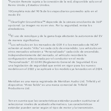
9
Función Remote sujeta a la conexión de la red, disponible solo en el
Reino Unido y Estados Unidos.
10Completa más del 90 % de los viajes diarios promedio solo en el
modo EV.
11
ClearSight GroundView™ depende de la cámara envolvente de 360°
opcional. La imagen no es en vivo. Por tu seguridad, revisa los
alrededores.
12
El uso de remolque y de la gama baja afectarán la autonomía del EV
de manera significativa.
13
Los vehículos en los mercados de GSR II o los mercados de NCAP
volverán al modo "Alto" en cada ciclo de encendido. Los vehículos en
otros mercados volverán a "Personalizado" cada ciclo de encendido.
Independientemente del mercado, el vehículo recordará la
configuración seleccionada por el conductor en el modo
"Personalizado". El GSRII (Reglamento General de Seguridad II) es
una legislación de seguridad que entró en vigor para los nuevos
modelos en el 2022 y se aplicará a los modelos ya lanzados en el 2024.
Meridian es una marca registrada de Meridian Audio Ltd. Trifield y el
dispositivo “three fields” es una marca comercial de Trifield
Productions Ltd.
Ten en cuenta que las características estándar pueden sustituirse al
seleccionar niveles de acabado alternativos. Las características
estándar pueden variar según el tipo de motor y la transmisión.