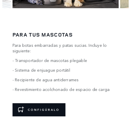
PARA TUS MASCOTAS
AVE
Para botas embarradas y patas sucias. Incluye lo
Cuand
siguiente:
rueda
- Transportador de mascotas plegable
- Esca
rd
- Sistema de enjuague portátil
- Gua
- Recipiente de agua antiderrames
- Alf
prof
- Revestimiento acolchonado de espacio de carga
- Sop
remol
CONFIGÚRALO