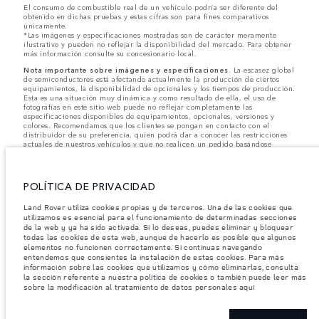
El consumo de combustible real de un vehículo podría ser diferente del
obtenido en dichas pruebas y estas cifras son para fines comparativos
únicamente.
*Las imágenes y especificaciones mostradas son de carácter meramente
ilustrativo y pueden no reflejar la disponibilidad del mercado. Para obtener
más información consulte su concesionario local.
Nota importante sobre imágenes y especificaciones.
La escasez global
de semiconductores está afectando actualmente la producción de ciertos
equipamientos, la disponibilidad de opcionales y los tiempos de producción.
Esta es una situación muy dinámica y como resultado de ella, el uso de
fotografías en este sitio web puede no reflejar completamente las
especificaciones disponibles de equipamientos, opcionales, versiones y
colores. Recomendamos que los clientes se pongan en contacto con el
distribuidor de su preferencia, quien podrá dar a conocer las restricciones
actuales de nuestros vehículos y que no realicen un pedido basándose
únicamente en las especificaciones e imágenes mostradas en este sitio web.
Jaguar Land Rover Limited busca constantemente nuevas formas de mejorar
las especificaciones, el diseño y la producción de sus vehículos, piezas y
POLÍTICA DE PRIVACIDAD
accesorios, por lo que se producen modificaciones de forma continua y sin
previo aviso. Según el modelo, algunas funciones serán opcionales o
Land Rover utiliza cookies propias y de terceros. Una de las cookies que
vendrán incluidas de serie. La información, las especificaciones, los motores
utilizamos es esencial para el funcionamiento de determinadas secciones
y los colores que aparecen en esta página web se basan en las
de la web y ya ha sido activada. Si lo deseas, puedes eliminar y bloquear
especificaciones europeas. Estos pueden variar en función del mercado y
pueden ser modificados sin previo aviso. Algunos vehículos se muestran con
todas las cookies de esta web, aunque de hacerlo es posible que algunos
equipamiento opcional y accesorios originales que pueden no estar
elementos no funcionen correctamente. Si continuas navegando
disponibles en todos los mercados. Ponte en contacto con tu concesionario
entendemos que consientes la instalación de estas cookies. Para más
local para consultar disponibilidad y precios.
información sobre las cookies que utilizamos y cómo eliminarlas, consulta
la sección referente a nuestra política de cookies o también puede leer más
sobre la modificación al tratamiento de datos personales aquí
Los pesos indicados reflejan la especificación estándar del vehículo. Los
accesorios y otros elementos instalados después del punto de fabricación
afectarán la carga útil. Asegúrese de que el Peso Bruto del Vehículo y las