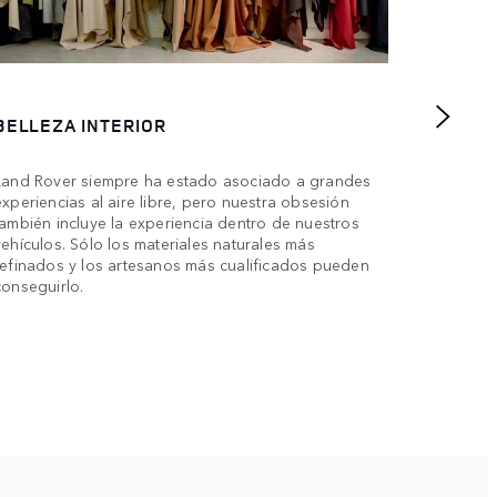
BELLEZA INTERIOR
SALA 
Land Rover siempre ha estado asociado a grandes
Nuestros
experiencias al aire libre, pero nuestra obsesión
capó del
también incluye la experiencia dentro de nuestros
ingenier
vehículos. Sólo los materiales naturales más
refinados y los artesanos más cualificados pueden
conseguirlo.