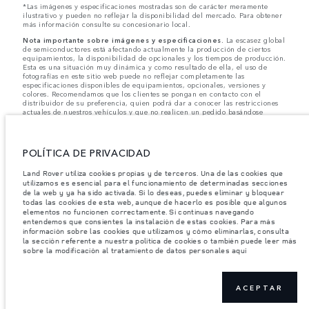
*Las imágenes y especificaciones mostradas son de carácter meramente
ilustrativo y pueden no reflejar la disponibilidad del mercado. Para obtener
más información consulte su concesionario local.
Nota importante sobre imágenes y especificaciones.
La escasez global
de semiconductores está afectando actualmente la producción de ciertos
equipamientos, la disponibilidad de opcionales y los tiempos de producción.
Esta es una situación muy dinámica y como resultado de ella, el uso de
fotografías en este sitio web puede no reflejar completamente las
especificaciones disponibles de equipamientos, opcionales, versiones y
colores. Recomendamos que los clientes se pongan en contacto con el
distribuidor de su preferencia, quien podrá dar a conocer las restricciones
actuales de nuestros vehículos y que no realicen un pedido basándose
únicamente en las especificaciones e imágenes mostradas en este sitio web.
Jaguar Land Rover Limited busca constantemente nuevas formas de mejorar
las especificaciones, el diseño y la producción de sus vehículos, piezas y
POLÍTICA DE PRIVACIDAD
accesorios, por lo que se producen modificaciones de forma continua y sin
previo aviso. Según el modelo, algunas funciones serán opcionales o
Land Rover utiliza cookies propias y de terceros. Una de las cookies que
vendrán incluidas de serie. La información, las especificaciones, los motores
utilizamos es esencial para el funcionamiento de determinadas secciones
y los colores que aparecen en esta página web se basan en las
de la web y ya ha sido activada. Si lo deseas, puedes eliminar y bloquear
especificaciones europeas. Estos pueden variar en función del mercado y
todas las cookies de esta web, aunque de hacerlo es posible que algunos
pueden ser modificados sin previo aviso. Algunos vehículos se muestran con
equipamiento opcional y accesorios originales que pueden no estar
elementos no funcionen correctamente. Si continuas navegando
disponibles en todos los mercados. Ponte en contacto con tu concesionario
entendemos que consientes la instalación de estas cookies. Para más
local para consultar disponibilidad y precios.
información sobre las cookies que utilizamos y cómo eliminarlas, consulta
la sección referente a nuestra política de cookies o también puede leer más
sobre la modificación al tratamiento de datos personales aquí
Los pesos indicados reflejan la especificación estándar del vehículo. Los
accesorios y otros elementos instalados después del punto de fabricación
afectarán la carga útil. Asegúrese de que el Peso Bruto del Vehículo y las
Cargas Máximas por Eje no se excedan al cargar el vehículo con accesorios,
ACEPTAR
ocupantes, fluidos y combustibles, y carga útil.