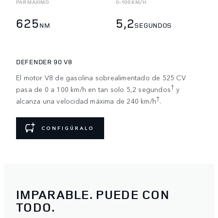
PAR MÁXIMO
0-100 KM/H
625
5,2
NM
SEGUNDOS
DEFENDER 90 V8
El motor V8 de gasolina sobrealimentado de 525 CV
†
pasa de 0 a 100 km/h en tan solo 5,2 segundos
y
†
alcanza una velocidad máxima de 240 km/h
.
CONFIGÚRALO
IMPARABLE. PUEDE CON
TODO.