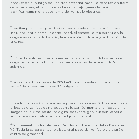
producción a lo largo de una ruta estandarizada. La conducción fuera
de la carretera, el remolque y el uso de baja gama afectarán
significativamente la autonomía del vehículo eléctrico.
‡
Los tiempos de carga variarán dependiendo de muchos factores,
incluidos, entre otros: la antigüedad, el estado, la temperatura y la
carga existente de la batería; la instalación utilizada y la duración de
la carga.
✦
Húmedo: volumen medido mediante la simulación del espacio de
carga lleno de líquido. Se muestran los datos del modelo de 5
asientos.
*La velocidad máxima es de 209 km/h cuando está equipado con
neumáticos todoterreno de 20 pulgadas.
1
Esta función está sujeta a las regulaciones locales. Si los usuarios de
bifocales o varifocales no pueden ajustar fácilmente el enfoque en la
imagen de la vista posterior digital de ClearSight, pueden volver al
modo de espejo retrovisor en cualquier momento.
2
Con neumáticos todoterreno. No disponible en modelos Defender
V8. Toda la carga del techo afectará al peso del vehículo y elevará el
centro de gravedad.