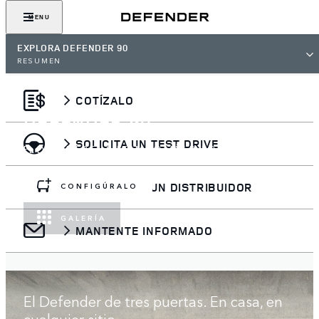
MENU
EXPLORA DEFENDER 90
RESUMEN
COTÍZALO
DEFENDER 90
SOLICITA UN TEST DRIVE
EL DEFENDER EN SU ESTADO MÁS PURO
ENCUENTRA UN DISTRIBUIDOR
CONFIGÚRALO
GALERÍA
MANTENTE INFORMADO
El Defender de tres puertas. En casa, en
cualquier sitio.