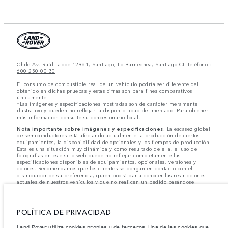
Chile Av. Raúl Labbé 12981, Santiago, Lo Barnechea, Santiago CL Teléfono :
600 230 00 30
El consumo de combustible real de un vehículo podría ser diferente del
obtenido en dichas pruebas y estas cifras son para fines comparativos
únicamente.
*Las imágenes y especificaciones mostradas son de carácter meramente
ilustrativo y pueden no reflejar la disponibilidad del mercado. Para obtener
más información consulte su concesionario local.
Nota importante sobre imágenes y especificaciones.
La escasez global
de semiconductores está afectando actualmente la producción de ciertos
equipamientos, la disponibilidad de opcionales y los tiempos de producción.
Esta es una situación muy dinámica y como resultado de ella, el uso de
fotografías en este sitio web puede no reflejar completamente las
especificaciones disponibles de equipamientos, opcionales, versiones y
colores. Recomendamos que los clientes se pongan en contacto con el
distribuidor de su preferencia, quien podrá dar a conocer las restricciones
actuales de nuestros vehículos y que no realicen un pedido basándose
únicamente en las especificaciones e imágenes mostradas en este sitio web.
Jaguar Land Rover Limited busca constantemente nuevas formas de mejorar
las especificaciones, el diseño y la producción de sus vehículos, piezas y
POLÍTICA DE PRIVACIDAD
accesorios, por lo que se producen modificaciones de forma continua y sin
previo aviso. Según el modelo, algunas funciones serán opcionales o
Land Rover utiliza cookies propias y de terceros. Una de las cookies que