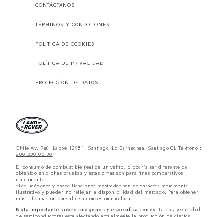
CONTÁCTANOS
TÉRMINOS Y CONDICIONES
POLÍTICA DE COOKIES
POLÍTICA DE PRIVACIDAD
PROTECCIÓN DE DATOS
Chile Av. Raúl Labbé 12981, Santiago, Lo Barnechea, Santiago CL Teléfono :
600 230 00 30
El consumo de combustible real de un vehículo podría ser diferente del
obtenido en dichas pruebas y estas cifras son para fines comparativos
únicamente.
*Las imágenes y especificaciones mostradas son de carácter meramente
ilustrativo y pueden no reflejar la disponibilidad del mercado. Para obtener
más información consulte su concesionario local.
Nota importante sobre imágenes y especificaciones.
La escasez global
de semiconductores está afectando actualmente la producción de ciertos