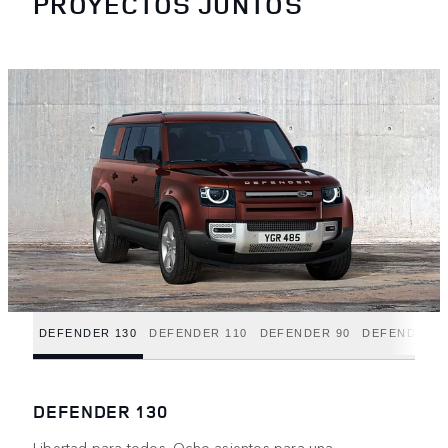
PROYECTOS JUNTOS
DEFENDER 130
DEFENDER 110
DEFENDER 90
DEFENDER H
DEFENDER 130
Libertad para todos. Ocho asientos para una