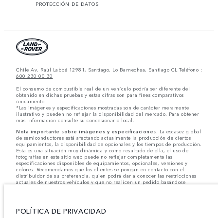
PROTECCIÓN DE DATOS
Chile Av. Raúl Labbé 12981, Santiago, Lo Barnechea, Santiago CL Teléfono :
600 230 00 30
El consumo de combustible real de un vehículo podría ser diferente del
obtenido en dichas pruebas y estas cifras son para fines comparativos
únicamente.
*Las imágenes y especificaciones mostradas son de carácter meramente
ilustrativo y pueden no reflejar la disponibilidad del mercado. Para obtener
más información consulte su concesionario local.
Nota importante sobre imágenes y especificaciones.
La escasez global
de semiconductores está afectando actualmente la producción de ciertos
equipamientos, la disponibilidad de opcionales y los tiempos de producción.
Esta es una situación muy dinámica y como resultado de ella, el uso de
fotografías en este sitio web puede no reflejar completamente las
especificaciones disponibles de equipamientos, opcionales, versiones y
colores. Recomendamos que los clientes se pongan en contacto con el
distribuidor de su preferencia, quien podrá dar a conocer las restricciones
actuales de nuestros vehículos y que no realicen un pedido basándose
únicamente en las especificaciones e imágenes mostradas en este sitio web.
Jaguar Land Rover Limited busca constantemente nuevas formas de mejorar
las especificaciones, el diseño y la producción de sus vehículos, piezas y
POLÍTICA DE PRIVACIDAD
accesorios, por lo que se producen modificaciones de forma continua y sin