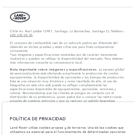
Chile Av. Raúl Labbé 12981, Santiago, Lo Barnechea, Santiago CL Teléfono :
600 230 00 30
El consumo de combustible real de un vehículo podría ser diferente del
obtenido en dichas pruebas y estas cifras son para fines comparativos
únicamente.
*Las imágenes y especificaciones mostradas son de carácter meramente
ilustrativo y pueden no reflejar la disponibilidad del mercado. Para obtener
más información consulte su concesionario local.
Nota importante sobre imágenes y especificaciones.
La escasez global
de semiconductores está afectando actualmente la producción de ciertos
equipamientos, la disponibilidad de opcionales y los tiempos de producción.
Esta es una situación muy dinámica y como resultado de ella, el uso de
fotografías en este sitio web puede no reflejar completamente las
especificaciones disponibles de equipamientos, opcionales, versiones y
colores. Recomendamos que los clientes se pongan en contacto con el
distribuidor de su preferencia, quien podrá dar a conocer las restricciones
actuales de nuestros vehículos y que no realicen un pedido basándose
únicamente en las especificaciones e imágenes mostradas en este sitio web.
Jaguar Land Rover Limited busca constantemente nuevas formas de mejorar
las especificaciones, el diseño y la producción de sus vehículos, piezas y
POLÍTICA DE PRIVACIDAD
accesorios, por lo que se producen modificaciones de forma continua y sin
previo aviso. Según el modelo, algunas funciones serán opcionales o
Land Rover utiliza cookies propias y de terceros. Una de las cookies que
vendrán incluidas de serie. La información, las especificaciones, los motores
utilizamos es esencial para el funcionamiento de determinadas secciones
y los colores que aparecen en esta página web se basan en las