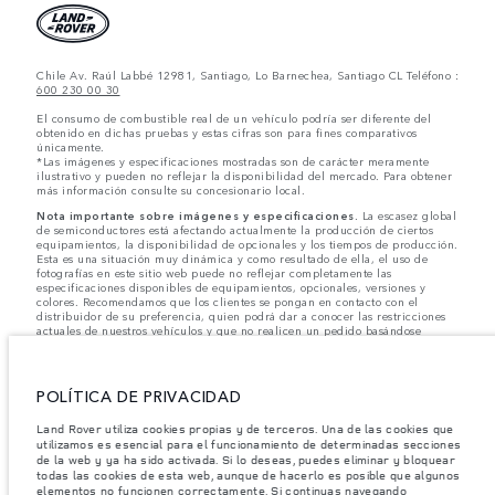
Chile Av. Raúl Labbé 12981, Santiago, Lo Barnechea, Santiago CL Teléfono :
600 230 00 30
El consumo de combustible real de un vehículo podría ser diferente del
obtenido en dichas pruebas y estas cifras son para fines comparativos
únicamente.
*Las imágenes y especificaciones mostradas son de carácter meramente
ilustrativo y pueden no reflejar la disponibilidad del mercado. Para obtener
más información consulte su concesionario local.
Nota importante sobre imágenes y especificaciones.
La escasez global
de semiconductores está afectando actualmente la producción de ciertos
equipamientos, la disponibilidad de opcionales y los tiempos de producción.
Esta es una situación muy dinámica y como resultado de ella, el uso de
fotografías en este sitio web puede no reflejar completamente las
especificaciones disponibles de equipamientos, opcionales, versiones y
colores. Recomendamos que los clientes se pongan en contacto con el
distribuidor de su preferencia, quien podrá dar a conocer las restricciones
actuales de nuestros vehículos y que no realicen un pedido basándose
únicamente en las especificaciones e imágenes mostradas en este sitio web.
Jaguar Land Rover Limited busca constantemente nuevas formas de mejorar
las especificaciones, el diseño y la producción de sus vehículos, piezas y
POLÍTICA DE PRIVACIDAD
accesorios, por lo que se producen modificaciones de forma continua y sin
previo aviso. Según el modelo, algunas funciones serán opcionales o
Land Rover utiliza cookies propias y de terceros. Una de las cookies que
vendrán incluidas de serie. La información, las especificaciones, los motores
utilizamos es esencial para el funcionamiento de determinadas secciones
y los colores que aparecen en esta página web se basan en las
de la web y ya ha sido activada. Si lo deseas, puedes eliminar y bloquear
especificaciones europeas. Estos pueden variar en función del mercado y
todas las cookies de esta web, aunque de hacerlo es posible que algunos
pueden ser modificados sin previo aviso. Algunos vehículos se muestran con
equipamiento opcional y accesorios originales que pueden no estar
elementos no funcionen correctamente. Si continuas navegando