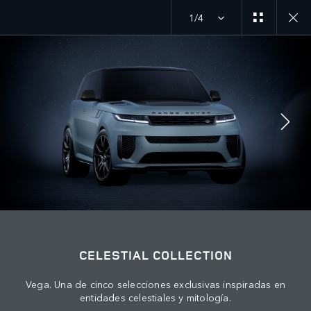
1/4
MENU
EXPLORAR SV
CELESTIAL EDITION
ÚNETE A LA CONVERSACIÓN
CELESTIAL COLLECTION
Vega. Una de cinco selecciones exclusivas inspiradas en
entidades celestiales y mitología.