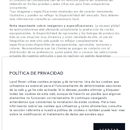
El consumo de combustible real de un vehículo podría ser diferente del
obtenido en dichas pruebas y estas cifras son para fines comparativos
únicamente.
*Las imágenes y especificaciones mostradas son de carácter meramente
ilustrativo y pueden no reflejar la disponibilidad del mercado. Para obtener
más información consulte su concesionario local.
Nota importante sobre imágenes y especificaciones.
La escasez global
de semiconductores está afectando actualmente la producción de ciertos
equipamientos, la disponibilidad de opcionales y los tiempos de producción.
Esta es una situación muy dinámica y como resultado de ella, el uso de
fotografías en este sitio web puede no reflejar completamente las
especificaciones disponibles de equipamientos, opcionales, versiones y
colores. Recomendamos que los clientes se pongan en contacto con el
distribuidor de su preferencia, quien podrá dar a conocer las restricciones
actuales de nuestros vehículos y que no realicen un pedido basándose
únicamente en las especificaciones e imágenes mostradas en este sitio web.
Jaguar Land Rover Limited busca constantemente nuevas formas de mejorar
las especificaciones, el diseño y la producción de sus vehículos, piezas y
POLÍTICA DE PRIVACIDAD
accesorios, por lo que se producen modificaciones de forma continua y sin
previo aviso. Según el modelo, algunas funciones serán opcionales o
Land Rover utiliza cookies propias y de terceros. Una de las cookies que
vendrán incluidas de serie. La información, las especificaciones, los motores
utilizamos es esencial para el funcionamiento de determinadas secciones
y los colores que aparecen en esta página web se basan en las
de la web y ya ha sido activada. Si lo deseas, puedes eliminar y bloquear
especificaciones europeas. Estos pueden variar en función del mercado y
todas las cookies de esta web, aunque de hacerlo es posible que algunos
pueden ser modificados sin previo aviso. Algunos vehículos se muestran con
equipamiento opcional y accesorios originales que pueden no estar
elementos no funcionen correctamente. Si continuas navegando
disponibles en todos los mercados. Ponte en contacto con tu concesionario
entendemos que consientes la instalación de estas cookies. Para más
local para consultar disponibilidad y precios.
información sobre las cookies que utilizamos y cómo eliminarlas, consulta
la sección referente a nuestra política de cookies o también puede leer más
sobre la modificación al tratamiento de datos personales aquí
Los pesos indicados reflejan la especificación estándar del vehículo. Los
accesorios y otros elementos instalados después del punto de fabricación
afectarán la carga útil. Asegúrese de que el Peso Bruto del Vehículo y las
Cargas Máximas por Eje no se excedan al cargar el vehículo con accesorios,
ACEPTAR