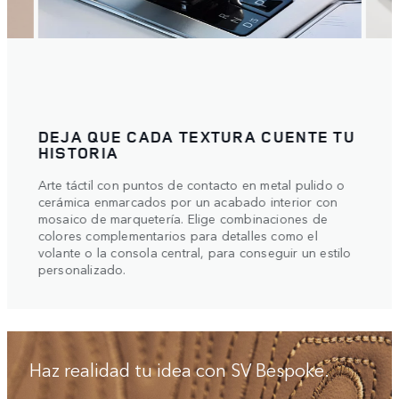
DEJA QUE CADA TEXTURA CUENTE TU
LA 
HISTORIA
La in
Arte táctil con puntos de contacto en metal pulido o
que d
cerámica enmarcados por un acabado interior con
idea.
 tu
mosaico de marquetería. Elige combinaciones de
colores complementarios para detalles como el
ente
volante o la consola central, para conseguir un estilo
personalizado.
Haz realidad tu idea con SV Bespoke.