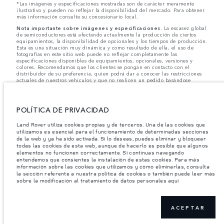
*Las imágenes y especificaciones mostradas son de carácter meramente
ilustrativo y pueden no reflejar la disponibilidad del mercado. Para obtener
más información consulte su concesionario local.
Nota importante sobre imágenes y especificaciones.
La escasez global
de semiconductores está afectando actualmente la producción de ciertos
equipamientos, la disponibilidad de opcionales y los tiempos de producción.
Esta es una situación muy dinámica y como resultado de ella, el uso de
fotografías en este sitio web puede no reflejar completamente las
especificaciones disponibles de equipamientos, opcionales, versiones y
colores. Recomendamos que los clientes se pongan en contacto con el
distribuidor de su preferencia, quien podrá dar a conocer las restricciones
actuales de nuestros vehículos y que no realicen un pedido basándose
únicamente en las especificaciones e imágenes mostradas en este sitio web.
Jaguar Land Rover Limited busca constantemente nuevas formas de mejorar
las especificaciones, el diseño y la producción de sus vehículos, piezas y
POLÍTICA DE PRIVACIDAD
accesorios, por lo que se producen modificaciones de forma continua y sin
previo aviso. Según el modelo, algunas funciones serán opcionales o
Land Rover utiliza cookies propias y de terceros. Una de las cookies que
vendrán incluidas de serie. La información, las especificaciones, los motores
utilizamos es esencial para el funcionamiento de determinadas secciones
y los colores que aparecen en esta página web se basan en las
de la web y ya ha sido activada. Si lo deseas, puedes eliminar y bloquear
especificaciones europeas. Estos pueden variar en función del mercado y
pueden ser modificados sin previo aviso. Algunos vehículos se muestran con
todas las cookies de esta web, aunque de hacerlo es posible que algunos
equipamiento opcional y accesorios originales que pueden no estar
elementos no funcionen correctamente. Si continuas navegando
disponibles en todos los mercados. Ponte en contacto con tu concesionario
entendemos que consientes la instalación de estas cookies. Para más
local para consultar disponibilidad y precios.
información sobre las cookies que utilizamos y cómo eliminarlas, consulta
la sección referente a nuestra política de cookies o también puede leer más
sobre la modificación al tratamiento de datos personales aquí
Los pesos indicados reflejan la especificación estándar del vehículo. Los
accesorios y otros elementos instalados después del punto de fabricación
afectarán la carga útil. Asegúrese de que el Peso Bruto del Vehículo y las
Cargas Máximas por Eje no se excedan al cargar el vehículo con accesorios,
ACEPTAR
ocupantes, fluidos y combustibles, y carga útil.