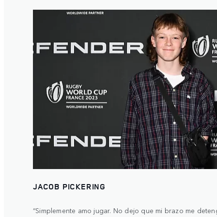
JACOB PICKERING
“Simplemente amo jugar. No dejo que mi brazo me deten