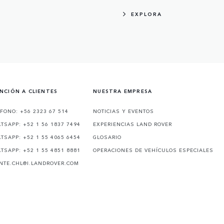
EXPLORA
NCIÓN A CLIENTES
NUESTRA EMPRESA
ÉFONO: +56 2323 67 514
NOTICIAS Y EVENTOS
TSAPP: +52 1 56 1837 7494
EXPERIENCIAS LAND ROVER
TSAPP: +52 1 55 4065 6454
GLOSARIO
TSAPP: +52 1 55 4851 8881
OPERACIONES DE VEHÍCULOS ESPECIALES
ENTE.CHL@I.LANDROVER.COM