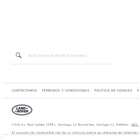
CONTÁCTANOS
TÉRMINOS Y CONDICIONES
POLÍTICA DE COOKIES
Chile Av. Raúl Labbé 12981, Santiago, Lo Barnechea, Santiago CL Teléfono :
600 
El consumo de combustible real de un vehículo podría ser diferente del obtenido 
*Las imágenes y especificaciones mostradas son de carácter meramente ilustrativo 