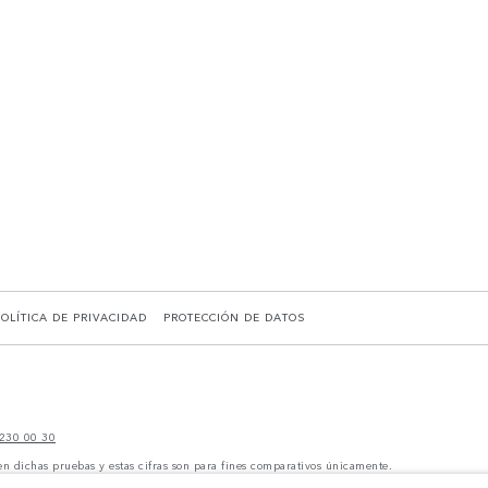
POLÍTICA DE PRIVACIDAD
PROTECCIÓN DE DATOS
230 00 30
en dichas pruebas y estas cifras son para fines comparativos únicamente.
y pueden no reflejar la disponibilidad del mercado. Para obtener más información consult