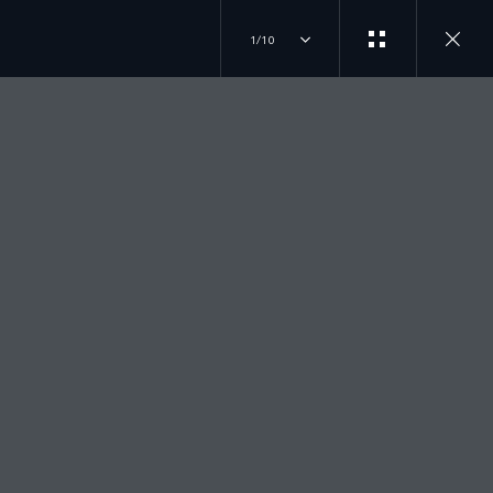
1/10
INICIA TU COMPRA
ÚNETE A LA CONVERSACIÓN
TEST DRIVE
INSTAGRAM
EXPLORA NUESTROS MODELOS
LOCALIZA UN DISTRIBUIDOR
TIKTOK