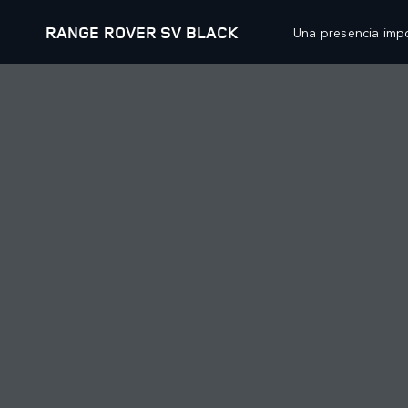
RANGE ROVER SV BLACK
Una presencia impo
MODELOS
PROPIETARIOS
ATE
RANGE ROVER
DESCRIPCIÓN GENERAL
TEL
RANGE ROVER SPORT
SERVICIO
WHA
RANGE ROVER VELAR
MANTENIMIENTO
WHA
RANGE ROVER EVOQUE
ACCESORIOS
WHA
DISCOVERY
BIBLIOTECA DE LOS PROPIETARIOS
CLI
DEFENDER