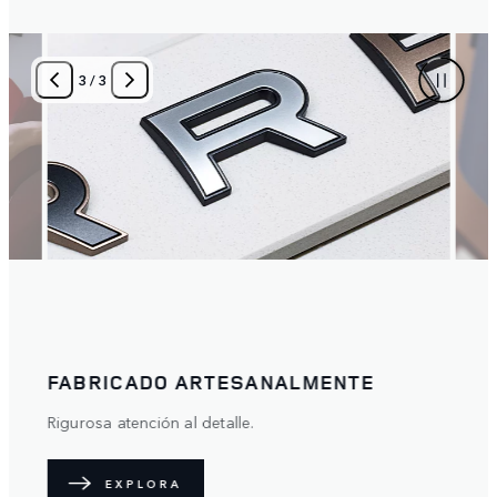
1
/
3
E
PERSONALIZADO PERFECTAMENTE
Un verdadero reflejo de ti.
EXPLORA