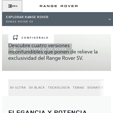
MENU
RANGE ROVER SV
EXPLORAR RANGE ROVER
Range Rover SV Ultra. El máximo exponente del lujo y la
RANGE ROVER SV
distinción de Range Rover.
CONFIGÚRALO
Descubre cuatro versiones
DESCUBRE EL SV ULTRA
inconfundibles que ponen de relieve la
exclusividad del Range Rover SV.
SV ULTRA
SV BLACK
TECNOLOGÍA
TEMAS
SIGNATURE SU
ELEGANCIA Y POTENCIA,