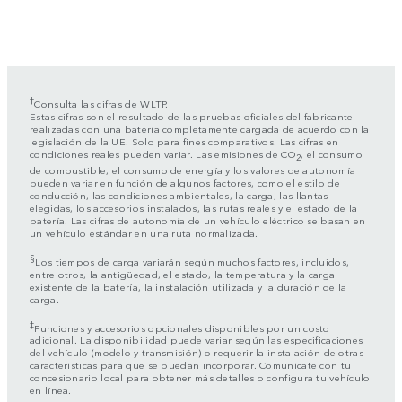
†
Consulta las cifras de WLTP.
Estas cifras son el resultado de las pruebas oficiales del fabricante
realizadas con una batería completamente cargada de acuerdo con la
legislación de la UE. Solo para fines comparativos. Las cifras en
condiciones reales pueden variar. Las emisiones de CO
, el consumo
2
de combustible, el consumo de energía y los valores de autonomía
pueden variar en función de algunos factores, como el estilo de
conducción, las condiciones ambientales, la carga, las llantas
elegidas, los accesorios instalados, las rutas reales y el estado de la
batería. Las cifras de autonomía de un vehículo eléctrico se basan en
un vehículo estándar en una ruta normalizada.
§
Los tiempos de carga variarán según muchos factores, incluidos,
entre otros, la antigüedad, el estado, la temperatura y la carga
existente de la batería, la instalación utilizada y la duración de la
carga.
‡
Funciones y accesorios opcionales disponibles por un costo
adicional. La disponibilidad puede variar según las especificaciones
del vehículo (modelo y transmisión) o requerir la instalación de otras
características para que se puedan incorporar. Comunícate con tu
concesionario local para obtener más detalles o configura tu vehículo
en línea.