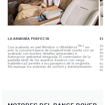
LA ARMONÍA PERFECTA
EL
SV 
TM 2
Con acabado en piel Windsor o Ultrafabrics
sin
en 
piel, la consola trasera de longitud total cuenta con un
ilu
acabado con bonitos detalles artesanales e
por
iluminación ambiental integrada. El controlador de la
cóm
pantalla táctil de los asientos traseros con carga
inalámbrica3 permite a los pasajeros de la segunda
tra
fila manejar los sistemas de confort y entretenimiento.
exc
toq