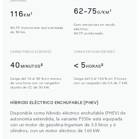
(MÁXIMA)
62-75
†
116
G/KM
†
KM
Cero emisiones en modo
WLTP. Autonomía real estimada
eléctrico.
de 90 km.
WLTP combinado.
CARGA PÚBLICA (DESDE)
CARGA EN CASA (DESDE)
40
< 5
§
§
MINUTOS
HORAS
Carga del 10 al 80 % en menos
Carga del 0 al 100 % en 5 horas
de una hora con un cargador
con un cargador de CA de 7 kW.
rápido de CC de 50 kW.
HÍBRIDO ELÉCTRICO ENCHUFABLE (PHEV)
Disponible como híbrido eléctrico enchufable (PHEV) de
autonomía extendida, la variante P550e está equipada
con un motor de gasolina Ingenium de 3.0 litros y 6
cilindros, con un motor eléctrico de 160 kW.