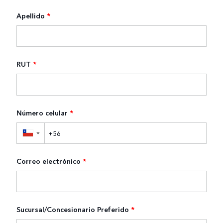
Apellido
*
RUT
*
Número celular
*
▼
Correo electrónico
*
Sucursal/Concesionario Preferido
*