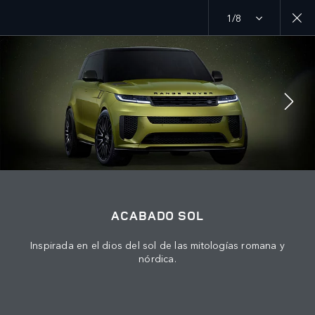
1/8
MENU
ÚNETE A LA CONVERSACIÓN
ACABADO SOL
Inspirada en el dios del sol de las mitologías romana y
nórdica.
CONTÁCTANOS