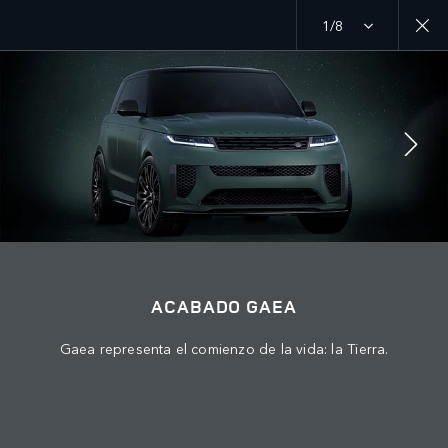
1/8
MENU
ÚNETE A LA CONVERSACIÓN
ACABADO GAEA
Gaea representa el comienzo de la vida: la Tierra.
CONTÁCTANOS