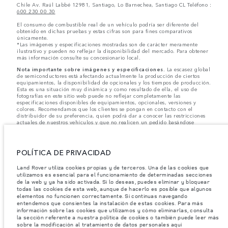
Chile Av. Raúl Labbé 12981, Santiago, Lo Barnechea, Santiago CL Teléfono :
600 230 00 30
El consumo de combustible real de un vehículo podría ser diferente del
obtenido en dichas pruebas y estas cifras son para fines comparativos
únicamente.
*Las imágenes y especificaciones mostradas son de carácter meramente
ilustrativo y pueden no reflejar la disponibilidad del mercado. Para obtener
más información consulte su concesionario local.
Nota importante sobre imágenes y especificaciones.
La escasez global
de semiconductores está afectando actualmente la producción de ciertos
equipamientos, la disponibilidad de opcionales y los tiempos de producción.
Esta es una situación muy dinámica y como resultado de ella, el uso de
fotografías en este sitio web puede no reflejar completamente las
especificaciones disponibles de equipamientos, opcionales, versiones y
colores. Recomendamos que los clientes se pongan en contacto con el
distribuidor de su preferencia, quien podrá dar a conocer las restricciones
actuales de nuestros vehículos y que no realicen un pedido basándose
únicamente en las especificaciones e imágenes mostradas en este sitio web.
Jaguar Land Rover Limited busca constantemente nuevas formas de mejorar
las especificaciones, el diseño y la producción de sus vehículos, piezas y
POLÍTICA DE PRIVACIDAD
accesorios, por lo que se producen modificaciones de forma continua y sin
previo aviso. Según el modelo, algunas funciones serán opcionales o
Land Rover utiliza cookies propias y de terceros. Una de las cookies que
vendrán incluidas de serie. La información, las especificaciones, los motores
utilizamos es esencial para el funcionamiento de determinadas secciones
y los colores que aparecen en esta página web se basan en las
de la web y ya ha sido activada. Si lo deseas, puedes eliminar y bloquear
especificaciones europeas. Estos pueden variar en función del mercado y
todas las cookies de esta web, aunque de hacerlo es posible que algunos
pueden ser modificados sin previo aviso. Algunos vehículos se muestran con
equipamiento opcional y accesorios originales que pueden no estar
elementos no funcionen correctamente. Si continuas navegando
disponibles en todos los mercados. Ponte en contacto con tu concesionario
entendemos que consientes la instalación de estas cookies. Para más
local para consultar disponibilidad y precios.
información sobre las cookies que utilizamos y cómo eliminarlas, consulta
la sección referente a nuestra política de cookies o también puede leer más
sobre la modificación al tratamiento de datos personales aquí